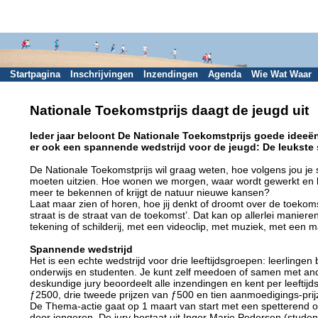
Startpagina
Inschrijvingen
Inzendingen
Agenda
Wie Wat Waar
Nationale Toekomstprijs daagt de jeugd uit
Ieder jaar beloont De Nationale Toekomstprijs goede ideeën 
er ook een spannende wedstrijd voor de jeugd: De leukste s
De Nationale Toekomstprijs wil graag weten, hoe volgens jou je s
moeten uitzien. Hoe wonen we morgen, waar wordt gewerkt en 
meer te bekennen of krijgt de natuur nieuwe kansen?
Laat maar zien of horen, hoe jij denkt of droomt over de toekom
straat is de straat van de toekomst’. Dat kan op allerlei maniere
tekening of schilderij, met een videoclip, met muziek, met een m
Spannende wedstrijd
Het is een echte wedstrijd voor drie leeftijdsgroepen: leerlingen
onderwijs en studenten. Je kunt zelf meedoen of samen met ande
deskundige jury beoordeelt alle inzendingen en kent per leeftijd
ƒ2500, drie tweede prijzen van ƒ500 en tien aanmoedigings-pri
De Thema-actie gaat op 1 maart van start met een spetterend o
door jongeren. De jury bestaat uit Inger Marie Pedersen (studen