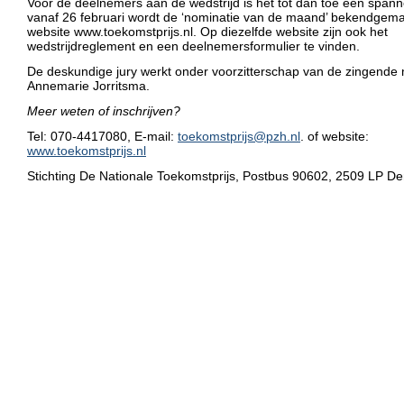
Voor de deelnemers aan de wedstrijd is het tot dan toe een spanne
vanaf 26 februari wordt de ‘nominatie van de maand’ bekendgem
website www.toekomstprijs.nl. Op diezelfde website zijn ook het
wedstrijdreglement en een deelnemersformulier te vinden.
De deskundige jury werkt onder voorzitterschap van de zingende 
Annemarie Jorritsma.
Meer weten of inschrijven?
Tel: 070-4417080, E-mail:
toekomstprijs@pzh.nl
. of website:
www.toekomstprijs.nl
Stichting De Nationale Toekomstprijs, Postbus 90602, 2509 LP D