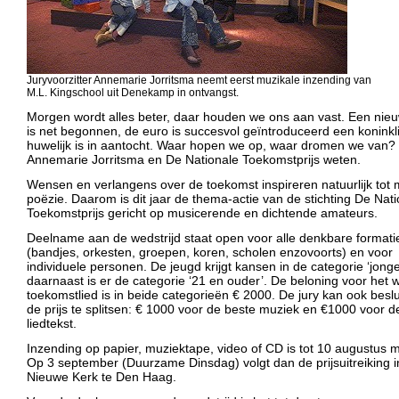
Juryvoorzitter Annemarie Jorritsma neemt eerst muzikale inzending van
M.L. Kingschool uit Denekamp in ontvangst.
Morgen wordt alles beter, daar houden we ons aan vast. Een ni
is net begonnen, de euro is succesvol geïntroduceerd een koninkli
huwelijk is in aantocht. Waar hopen we op, waar dromen we van? 
Annemarie Jorritsma en De Nationale Toekomstprijs weten.
Wensen en verlangens over de toekomst inspireren natuurlijk tot
poëzie. Daarom is dit jaar de thema-actie van de stichting De Nat
Toekomstprijs gericht op musicerende en dichtende amateurs.
Deelname aan de wedstrijd staat open voor alle denkbare formati
(bandjes, orkesten, groepen, koren, scholen enzovoorts) en voor
individuele personen. De jeugd krijgt kansen in de categorie ‘jonge
daarnaast is er de categorie ‘21 en ouder’. De beloning voor het
toekomstlied is in beide categorieën € 2000. De jury kan ook besl
de prijs te splitsen: € 1000 voor de beste muziek en €1000 voor d
liedtekst.
Inzending op papier, muziektape, video of CD is tot 10 augustus m
Op 3 september (Duurzame Dinsdag) volgt dan de prijsuitreiking i
Nieuwe Kerk te Den Haag.