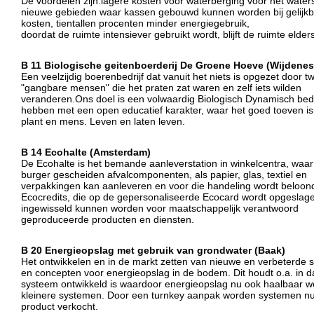
De voordelen zijn:lagere kosten voor waterberging voor het water
nieuwe gebieden waar kassen gebouwd kunnen worden bij gelijkb
kosten, tientallen procenten minder energiegebruik,
doordat de ruimte intensiever gebruikt wordt, blijft de ruimte elder
B 11 Biologische geitenboerderij De Groene Hoeve (Wijdenes
Een veelzijdig boerenbedrijf dat vanuit het niets is opgezet door t
"gangbare mensen" die het praten zat waren en zelf iets wilden
veranderen.Ons doel is een volwaardig Biologisch Dynamisch bedri
hebben met een open educatief karakter, waar het goed toeven is 
plant en mens. Leven en laten leven.
B 14 Ecohalte (Amsterdam)
De Ecohalte is het bemande aanleverstation in winkelcentra, waar
burger gescheiden afvalcomponenten, als papier, glas, textiel en
verpakkingen kan aanleveren en voor die handeling wordt beloon
Ecocredits, die op de gepersonaliseerde Ecocard wordt opgeslag
ingewisseld kunnen worden voor maatschappelijk verantwoord
geproduceerde producten en diensten.
B 20 Energieopslag met gebruik van grondwater (Baak)
Het ontwikkelen en in de markt zetten van nieuwe en verbeterde
en concepten voor energieopslag in de bodem. Dit houdt o.a. in d
systeem ontwikkeld is waardoor energieopslag nu ook haalbaar w
kleinere systemen. Door een turnkey aanpak worden systemen nu
product verkocht.