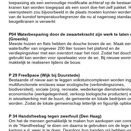
toepassing als een eenvoudige modificatie achteraf op de bestaa
kranen kan worden toegepast als een soort doe-het-zelf pakket. H
veersysteem zou bijvoorbeeld in de plaats moeten kunnen worde
van de kunstof temperatuurbegrenzer die nu al nagenoeg standaar
beugelkranen is verwerkt
P04 Waterbesparing door de zwaartekracht zijn werk te laten
(Groenlo)
Meeste huizen en flats hebben de douche boven de wc. Maak ee
waterbuffer van ongeveer 200 liter tussen het plafond en de
verdiepingsvloer met een overstort naar het riool. Zodat het douc
gebruikt kan worden voor spoelwater voor de wc. Bij nieuwe wonin
makkelijk te realiseren tijdens de bouw.
P 29 Free$pace (Wijk bij Duurstede)
Bestaande of nieuw aan te leggen volkstuincomplexen worden inge
multifunctionele enclaves waar ecologische (verbindingszones,
biodiversiteit), sociale (zorg, recreatie, wederkerige dienstverlenin
economische (werkgelegenheid, verkoop biologische producten)
in wisselwerking met de buurt, de gemeente en lokale bedrijven o
worden. Zodat de lokale gemeenschap letterlijk en figuurlijk opbloe
P 34 Handsfreebag tegen zwerfvuil (Den Haag)
Om het de mensen gemakkelijk te maken hun aankopen van con
in de "Handfreebag" te doen om daarna te gebruiken om de lege f
kartons e.d. weer in te doen. Daardoor hun handen vrij hebben v