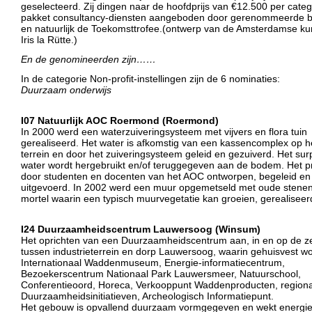
geselecteerd. Zij dingen naar de hoofdprijs van €12.500 per categ
pakket consultancy-diensten aangeboden door gerenommeerde b
en natuurlijk de Toekomsttrofee.(ontwerp van de Amsterdamse k
Iris la Rütte.)
En de genomineerden zijn……
In de categorie Non-profit-instellingen zijn de 6 nominaties:
Duurzaam onderwijs
I07 Natuurlijk AOC Roermond (Roermond)
In 2000 werd een waterzuiveringsysteem met vijvers en flora tuin
gerealiseerd. Het water is afkomstig van een kassencomplex op h
terrein en door het zuiveringsysteem geleid en gezuiverd. Het sur
water wordt hergebruikt en/of teruggegeven aan de bodem. Het pr
door studenten en docenten van het AOC ontworpen, begeleid en
uitgevoerd. In 2002 werd een muur opgemetseld met oude stene
mortel waarin een typisch muurvegetatie kan groeien, gerealiseer
I24 Duurzaamheidscentrum Lauwersoog (Winsum)
Het oprichten van een Duurzaamheidscentrum aan, in en op de ze
tussen industrieterrein en dorp Lauwersoog, waarin gehuisvest w
Internationaal Waddenmuseum, Energie-informatiecentrum,
Bezoekerscentrum Nationaal Park Lauwersmeer, Natuurschool,
Conferentieoord, Horeca, Verkooppunt Waddenproducten, region
Duurzaamheidsinitiatieven, Archeologisch Informatiepunt.
Het gebouw is opvallend duurzaam vormgegeven en wekt energie