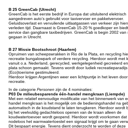
B 25 GreenCab (Utrecht)
GreenCab is het eerste bedrijf in Europa dat uitsluitend elektrisch
aangedreven auto’s gebruikt voor taxivervoer en pakketvervoer.
Geluidsoverlast en vervuilende uitlaatgassen van verkeer zijn hie
verleden tijd. Daarnaast is GreenCab 15-20 % goedkoper en bied
service dan gangbare taxibedrijven. GreenCab is begin 2002 van s
gegaan in Utrecht.
B 27 Missie Bootschroot (Haarlem)
Opruimen van scheepswrakken in Rio de la Plata, en recycling hie
recreatie bungalowpark of verdere recycling. Hierdoor wordt met 
vanuit o.a. Nederland, gerecycled, werkgelegenheid gecreëerd en
plata schoon gemaakt. Tevens wordt door ludiek recreatieparadijs
(Eco)toerisme gestimuleerd.
Hierdoor krijgen Argentijnen weer een lichtpuntje in het leven doo
recreatie.
In de categorie
Personen
zijn de 4 nominaties:
P03 De milieubesparende één-handel mengkraan (Liempde)
Met een relatief eenvoudige modificatie van het binnenwerk van 
handel mengkraan is het mogelijk om de bedieningshandel na geb
automatisch in de koudstand te laten terugkeren. Hierdoor wordt b
bij het veelvuldig gedachteloos openen van de kraan alleen de
koudwatertoevoer wordt geopend. Hierdoor wordt voorkomen dat 
nodeloos het warmwatertoestel een signaal krijgt om te gaan ver
Dit bespaart energie. Tevens dient onderzocht te worden of deze