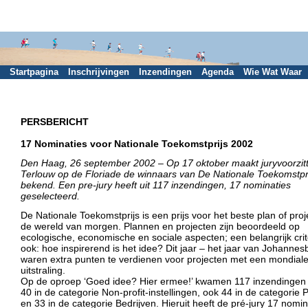
Startpagina
Inschrijvingen
Inzendingen
Agenda
Wie Wat Waar
PERSBERICHT
17 Nominaties voor Nationale Toekomstprijs 2002
Den Haag, 26 september 2002 – Op 17 oktober maakt juryvoorzit
Terlouw op de Floriade de winnaars van De Nationale Toekomstpr
bekend. Een pre-jury heeft uit 117 inzendingen, 17 nominaties
geselecteerd.
De Nationale Toekomstprijs is een prijs voor het beste plan of proj
de wereld van morgen. Plannen en projecten zijn beoordeeld op
ecologische, economische en sociale aspecten; een belangrijk crit
ook: hoe inspirerend is het idee? Dit jaar – het jaar van Johannes
waren extra punten te verdienen voor projecten met een mondial
uitstraling.
Op de oproep ‘Goed idee? Hier ermee!’ kwamen 117 inzendingen
40 in de categorie Non-profit-instellingen, ook 44 in de categorie
en 33 in de categorie Bedrijven. Hieruit heeft de pré-jury 17 nomin