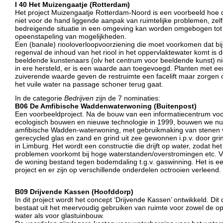
I 40 Het Muizengaatje (Rotterdam)
Het project Muizengaatje Rotterdam-Noord is een voorbeeld hoe 
niet voor de hand liggende aanpak van ruimtelijke problemen, zel
bedreigende situatie in een omgeving kan worden omgebogen tot
opeenstapeling van mogelijkheden.
Een (banale) riooloverloopvoorziening die moet voorkomen dat bij
regenval de inhoud van het riool in het oppervlaktewater komt is 
beeldende kunstenaars (olv het centrum voor beeldende kunst) ni
in ere hersteld, er is een waarde aan toegevoegd. Planten met ee
zuiverende waarde geven de restruimte een facelift maar zorgen 
het vuile water na passage schoner terug gaat.
In de categorie
Bedrijven
zijn de 7 nominaties:
B06 De Amfibische Waddenwaterwoning (Buitenpost)
Een voorbeeldproject. Na de bouw van een informatiecentrum voo
ecologisch bouwen en nieuwe technologie in 1999, bouwen we n
amfibische Wadden-waterwoning, met gebruikmaking van stenen
gerecycled glas en zand en grind uit zee gewonnen i.p.v. door gr
in Limburg. Het wordt een constructie die drijft op water, zodat het
problemen voorkomt bij hoge waterstanden/overstromingen etc. V
de woning bestand tegen bodemdaling t.g.v. gaswinning. Het is e
project en er zijn op verschillende onderdelen octrooien verleend.
B09 Drijvende Kassen (Hoofddorp)
In dit project wordt het concept ‘Drijvende Kassen’ ontwikkeld. Dit
bestaat uit het meervoudig gebruiken van ruimte voor zowel de o
water als voor glastuinbouw.