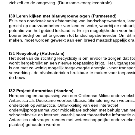
zichzelf en de omgeving. (Duurzame-energiecentrale).
I30 Leren kijken met blauwgroene ogen (Purmerend)
Er is een noodzaak van afstemming van landschapswaarden, land
gericht op duurzaambeheer van land en water, waarbij de natuurli
potentie van het gebied leidraad is. Er zijn mogelijkheden voor het
boerenbedrijf om uit te groeien tot landschapsbeheerder. Om dit m
maken, moet worden gewerkt aan een breed maatschappelijk dra
I31 Recyclicity (Rotterdam)
Het doel van de stichting Recyclicity is om ervoor te zorgen dat (
wordt hergebruikt en een nieuwe toepassing krijgt. Het uitgangspun
is om met zo weinig mogelijk toegevoegde energie - voor transpor
verwerking - de afvalmaterialen bruikbaar te maken voor toepassi
de bouw.
I32 Project Antarctica (Haarlem)
Heropening en aanpassing van een Chileense Milieu onderzoeksb
Antarctica als Duurzame voorbeeldbasis. Stimulering van wetensc
onderzoek op Antarctica. Ontwikkeling van een interactief
onderwijsprogramma voor middelbare scholen met behulp van me
schooltelevisie en internet, waarbij naast theoretische informatie 
Antarctica ook vragen rondes met wetenschappelijke onderzoekers
plaatse) gehouden worden.