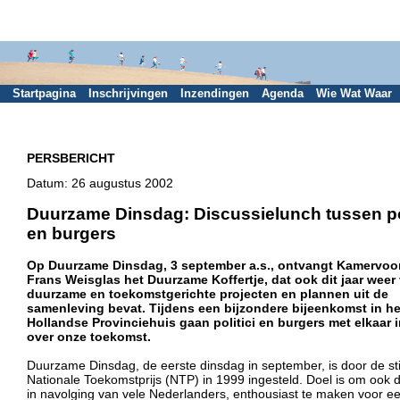
Startpagina
Inschrijvingen
Inzendingen
Agenda
Wie Wat Waar
PERSBERICHT
Datum: 26 augustus 2002
Duurzame Dinsdag: Discussielunch tussen pol
en burgers
Op Duurzame Dinsdag, 3 september a.s., ontvangt Kamervoor
Frans Weisglas het Duurzame Koffertje, dat ook dit jaar weer 
duurzame en toekomstgerichte projecten en plannen uit de
samenleving bevat. Tijdens een bijzondere bijeenkomst in he
Hollandse Provinciehuis gaan politici en burgers met elkaar 
over onze toekomst.
Duurzame Dinsdag, de eerste dinsdag in september, is door de st
Nationale Toekomstprijs (NTP) in 1999 ingesteld. Doel is om ook de
in navolging van vele Nederlanders, enthousiast te maken voor e