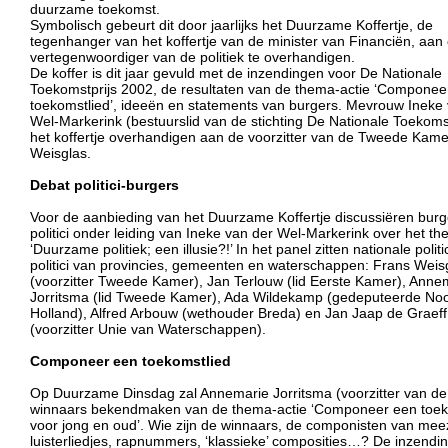
duurzame toekomst.
Symbolisch gebeurt dit door jaarlijks het Duurzame Koffertje, de
tegenhanger van het koffertje van de minister van Financiën, aan
vertegenwoordiger van de politiek te overhandigen.
De koffer is dit jaar gevuld met de inzendingen voor De Nationale
Toekomstprijs 2002, de resultaten van de thema-actie ‘Componee
toekomstlied’, ideeën en statements van burgers. Mevrouw Ineke
Wel-Markerink (bestuurslid van de stichting De Nationale Toekomst
het koffertje overhandigen aan de voorzitter van de Tweede Kame
Weisglas.
Debat politici-burgers
Voor de aanbieding van het Duurzame Koffertje discussiëren bur
politici onder leiding van Ineke van der Wel-Markerink over het t
‘Duurzame politiek; een illusie?!’ In het panel zitten nationale politi
politici van provincies, gemeenten en waterschappen: Frans Weis
(voorzitter Tweede Kamer), Jan Terlouw (lid Eerste Kamer), Anne
Jorritsma (lid Tweede Kamer), Ada Wildekamp (gedeputeerde No
Holland), Alfred Arbouw (wethouder Breda) en Jan Jaap de Graeff
(voorzitter Unie van Waterschappen).
Componeer een toekomstlied
Op Duurzame Dinsdag zal Annemarie Jorritsma (voorzitter van de 
winnaars bekendmaken van de thema-actie ‘Componeer een toek
voor jong en oud’. Wie zijn de winnaars, de componisten van mee
luisterliedjes, rapnummers, ‘klassieke’ composities…? De inzendi