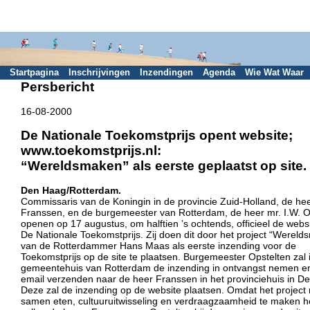
Startpagina
Inschrijvingen
Inzendingen
Agenda
Wie Wat Waar
Persbericht
16-08-2000
De Nationale Toekomstprijs opent website;
www.toekomstprijs.nl:
“Wereldsmaken” als eerste geplaatst op site.
Den Haag/Rotterdam.
Commissaris van de Koningin in de provincie Zuid-Holland, de hee
Franssen, en de burgemeester van Rotterdam, de heer mr. I.W. O
openen op 17 augustus, om halftien ’s ochtends, officieel de webs
De Nationale Toekomstprijs. Zij doen dit door het project “Werel
van de Rotterdammer Hans Maas als eerste inzending voor de
Toekomstprijs op de site te plaatsen. Burgemeester Opstelten zal 
gemeentehuis van Rotterdam de inzending in ontvangst nemen e
email verzenden naar de heer Franssen in het provinciehuis in D
Deze zal de inzending op de website plaatsen. Omdat het project
samen eten, cultuuruitwisseling en verdraagzaamheid te maken h