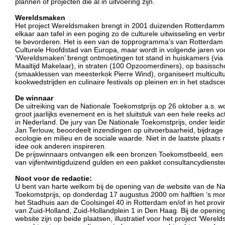
plannen of projecten die al in uitvoering zijn.
Wereldsmaken
Het project Wereldsmaken brengt in 2001 duizenden Rotterdamme
elkaar aan tafel in een poging zo de culturele uitwisseling en verb
te bevorderen. Het is een van de topprogramma’s van Rotterdam
Culturele Hoofdstad van Europa, maar wordt in volgende jaren vo
‘Wereldsmaken’ brengt ontmoetingen tot stand in huiskamers (via
Maaltijd Makelaar), in straten (100 Opzoomerdiners), op basissch
(smaaklessen van meesterkok Pierre Wind), organiseert multicultu
kookwedstrijden en culinaire festivals op pleinen en in het stadsc
De winnaar
De uitreiking van de Nationale Toekomstprijs op 26 oktober a.s. w
groot jaarlijks evenement en is het sluitstuk van een hele reeks act
in Nederland. De jury van De Nationale Toekomstprijs, onder leidi
Jan Terlouw, beoordeelt inzendingen op uitvoerbaarheid, bijdrage
ecologie en milieu en de sociale waarde. Niet in de laatste plaats
idee ook anderen inspireren.
De prijswinnaars ontvangen elk een bronzen Toekomstbeeld, een g
van vijfentwintigduizend gulden en een pakket consultancydienste
Noot voor de redactie:
U bent van harte welkom bij de opening van de website van de Na
Toekomstprijs, op donderdag 17 augustus 2000 om halftien ‘s mor
het Stadhuis aan de Coolsingel 40 in Rotterdam en/of in het provi
van Zuid-Holland, Zuid-Hollandplein 1 in Den Haag. Bij de openin
website zijn op beide plaatsen, illustratief voor het project ‘Werel