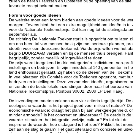
zullen de heren Franssen en Opstelten bij de opening van de site
favoriete recept bekend maken.
Forum voor goede ideeën
De website moet een forum bieden aan goede ideeën voor de we
morgen. Tevens biedt het een extra mogelijkheid om ideeën in te
voor de Nationale Toekomstprijs. Dat kan nog tot de sluitingsdat
september a.s.
De stichting De Nationale Toekomstprijs is opgericht om te laten zi
om ons heen tal van mensen bezig zijn met serieuze plannen, pro
ideeën voor een duurzame toekomst. Via de prijs willen we het ab
begrip DUURZAAM vertalen en bij de mensen thuis brengen. Pank
begrijpelijk, zonder moeilijk of ingewikkeld te doen.
De prijs wordt toegekend in drie categorieën: individuen, non-profi
instellingen en bedrijven. Er zijn inmiddels al 140 gemeenten in he
land enthousiast geraakt. Zij haken op de ideeën van de Toekomstp
In veel plaatsen zijn Comités voor de Toekomst opgericht, met bur
bedrijven en instellingen. Deze verzamelen ideeën, organiseren act
en zenden de beste lokale inzendingen door naar het bureau van
Nationale Toekomstprijs, Postbus 90602, 2509 LP Den Haag.
De inzendingen moeten voldoen aan vier criteria tegelijkertijd. De 
ecologische waarde: is het project goed voor milieu of natuur? D
economische waarde: draagt het plan bij aan werkgelegenheid, on
minder armoede? Is het concreet en uitvoerbaar? De derde is de 
waarde: stimuleert het integratie, welzijn, cultuur? En tot slot de
inspirerende waarde: hoe uitdagend is het idee? Prikkelt het me
zelf aan de slag te gaan? Het gaat uiteraard om concrete en uitv